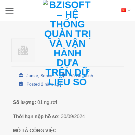
Skip
to
content
Junior, Senior
Hồ Chí Minh
Posted 2 năm ago
Số lượng:
01 người
Thời hạn nộp hồ sơ:
30/09/2024
MÔ TẢ CÔNG VIỆC