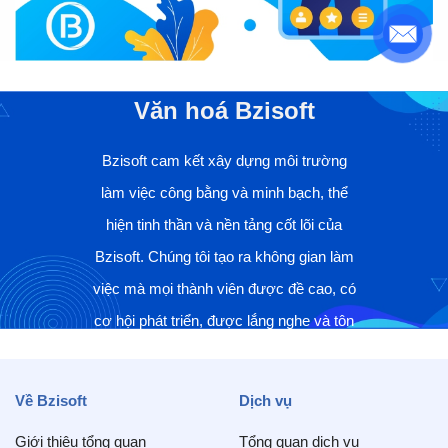
Văn hoá Bzisoft
Bzisoft cam kết xây dựng môi trường
làm việc công bằng và minh bạch, thể
hiện tinh thần và nền tảng cốt lõi của
Bzisoft. Chúng tôi tạo ra không gian làm
việc mà mọi thành viên được đề cao, có
cơ hội phát triển, được lắng nghe và tôn
trọng, giúp họ tự tin và sẵn lòng đóng góp
tốt nhất của mình vào sứ mệnh và mục
Về Bzisoft
Dịch vụ
tiêu lớn của công ty. Điều này không chỉ
Giới thiệu tổng quan
Tổng quan dịch vụ