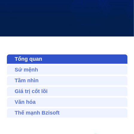
Tổng quan
Sứ mệnh
Tầm nhìn
Giá trị cốt lõi
Văn hóa
Thế mạnh Bzisoft