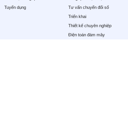
tạo nên một môi trường làm việc tích
Tuyển dụng
Tư vấn chuyển đổi số
cực mà còn góp phần vào sự phát triển
Triển khai
bền vững của Bzisoft.
Thiết kế chuyên nghiệp
Điện toán đám mây
IT Outsourcing
Tin tức
Tin chuyển đổi số
Kiến thức
Kết nối với chúng tôi
© 2023 Bzisoft Company. All Rights Reserved.