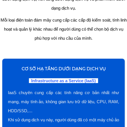
dạng dịch vụ.
Mỗi loại điện toán đám mây cung cấp các cấp độ kiểm soát, tính linh
hoạt và quản lý khác nhau để người dùng có thể chọn bộ dịch vụ
phù hợp với nhu cầu của mình.
CƠ SỞ HẠ TẦNG DƯỚI DẠNG DỊCH VỤ
Infrastructure as a Service (IaaS)
IaaS chuyên cung cấp các tính năng cơ bản nhất như
mạng, máy tính ảo, không gian lưu trữ dữ liệu, CPU, RAM,
HDD/SSD,…
Khi sử dụng dịch vụ này, người dùng đã có một máy chủ ảo