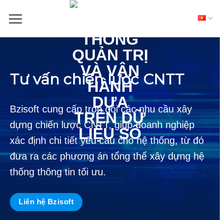
Skip
to
content
Tư vấn chiến lược CNTT
Bzisoft cung cấp trọn gói các nhu cầu xây
dựng chiến lược CNTT, giúp doanh nghiệp
xác định chi tiết yêu cầu cho hệ thống, từ đó
đưa ra các phương án tổng thể xây dựng hệ
thống thông tin tối ưu.
Liên hệ Bzisoft