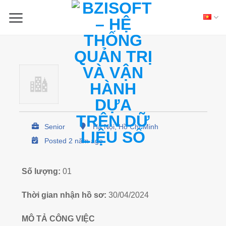
Skip
to
content
Senior
Hà Nội, Hồ Chí Minh
Posted 2 năm ago
Số lượng:
01
Thời gian nhận hồ sơ:
30/04/2024
MÔ TẢ CÔNG VIỆC